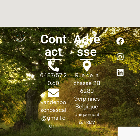
Cont
Adre
act
sse
0487/57.2
Rue de la
0.60
chasse 2B
6280
Gerpinnes
vandenbo
Belgique
schpascal
Uniquement
@gmail.c
sur RDV
om