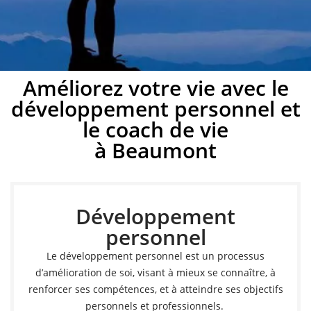
Développement
Améliorez votre vie avec le
développement personnel et
personnel à Beaumont
le coach de vie
à Beaumont
Développez votre potentiel avec un coach de vie à
Beaumont
Développement
Prendre rendez-vous
personnel
Le développement personnel est un processus
d’amélioration de soi, visant à mieux se connaître, à
renforcer ses compétences, et à atteindre ses objectifs
personnels et professionnels.