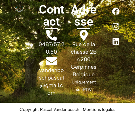
Cont
Adre
act
sse
0487/57.2
Rue de la
0.60
chasse 2B
6280
Gerpinnes
vandenbo
Belgique
schpascal
Uniquement
@gmail.c
sur RDV
om
Copyright Pascal Vandenbosch | Mentions légales