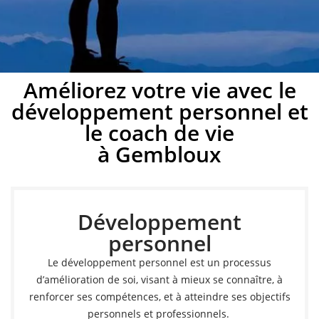
Développement
Améliorez votre vie avec le
développement personnel et
personnel à Gembloux
le coach de vie
à Gembloux
Développez votre potentiel avec un coach de vie à
Gembloux
Développement
Prendre rendez-vous
personnel
Le développement personnel est un processus
d’amélioration de soi, visant à mieux se connaître, à
renforcer ses compétences, et à atteindre ses objectifs
personnels et professionnels.