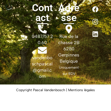
Cont
Adre
act
sse
0487/57.2
Rue de la
0.60
chasse 2B
6280
Gerpinnes
vandenbo
Belgique
schpascal
Uniquement
@gmail.c
sur RDV
om
Copyright Pascal Vandenbosch | Mentions légales