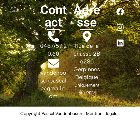
Cont
Adre
act
sse
0487/57.2
Rue de la
0.60
chasse 2B
6280
Gerpinnes
vandenbo
Belgique
schpascal
Uniquement
@gmail.c
sur RDV
om
Copyright Pascal Vandenbosch | Mentions légales