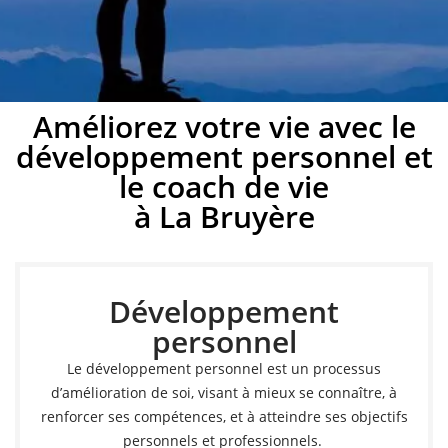
Développement
Améliorez votre vie avec le
développement personnel et
personnel à La
le coach de vie
Bruyère
à La Bruyère
Développez votre potentiel avec un coach de vie à La
Bruyère
Développement
personnel
Prendre rendez-vous
Le développement personnel est un processus
d’amélioration de soi, visant à mieux se connaître, à
renforcer ses compétences, et à atteindre ses objectifs
personnels et professionnels.