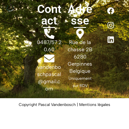
Cont
Adre
act
sse
0487/57.2
Rue de la
0.60
chasse 2B
6280
Gerpinnes
vandenbo
Belgique
schpascal
Uniquement
@gmail.c
sur RDV
om
Copyright Pascal Vandenbosch | Mentions légales