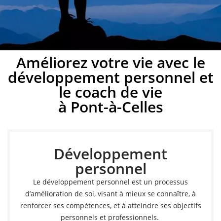
Développement
Améliorez votre vie avec le
développement personnel et
personnel à Pont-à-
le coach de vie
Celles
à Pont-à-Celles
Développez votre potentiel avec un coach de vie à
Pont-à-Celles
Développement
personnel
Prendre rendez-vous
Le développement personnel est un processus
d’amélioration de soi, visant à mieux se connaître, à
renforcer ses compétences, et à atteindre ses objectifs
personnels et professionnels.