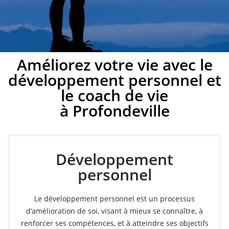
Développement
Améliorez votre vie avec le
développement personnel et
personnel à
le coach de vie
Profondeville
à Profondeville
Développez votre potentiel avec un coach de vie à
Profondeville
Développement
personnel
Prendre rendez-vous
Le développement personnel est un processus
d’amélioration de soi, visant à mieux se connaître, à
renforcer ses compétences, et à atteindre ses objectifs