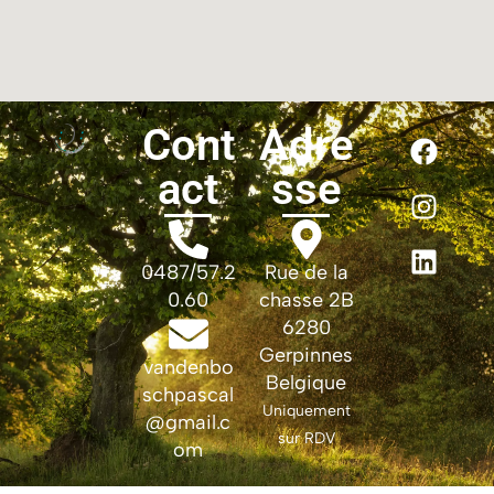
Cont
Adre
act
sse
0487/57.2
Rue de la
0.60
chasse 2B
6280
Gerpinnes
vandenbo
Belgique
schpascal
Uniquement
@gmail.c
sur RDV
om