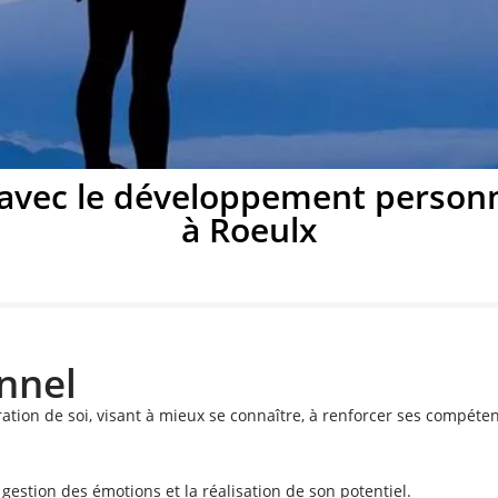
ement personnel à
 avec le développement personne
à Roeulx
Roeulx
 potentiel avec un coach de vie à Roeulx
nnel
Prendre rendez-vous
ion de soi, visant à mieux se connaître, à renforcer ses compétenc
 gestion des émotions et la réalisation de son potentiel.