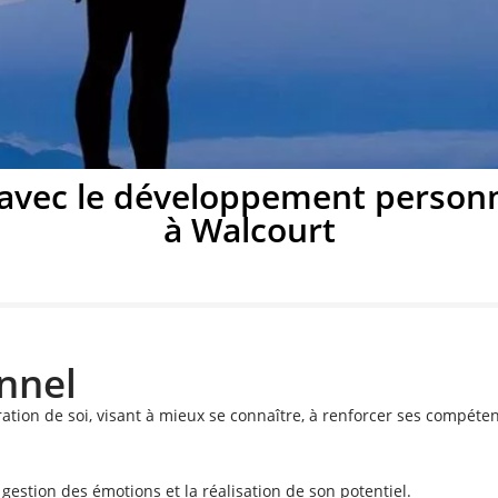
ement personnel à
 avec le développement personne
à Walcourt
Walcourt
potentiel avec un coach de vie à Walcourt
nnel
Prendre rendez-vous
ion de soi, visant à mieux se connaître, à renforcer ses compétenc
 gestion des émotions et la réalisation de son potentiel.