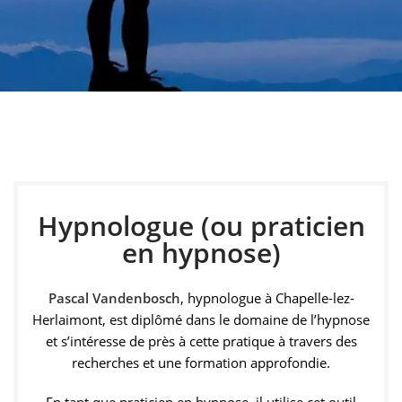
Hypnologue à
Chapelle-lez-
Herlaimont
Hypnologue (ou praticien
Pascal Vandenbosch, hypnologue à Chapelle-lez-
en hypnose)
Herlaimont, vous accompagne grâce à l’hypnose pour
favoriser le développement personnel et améliorer
votre bien-être au quotidien.
Pascal Vandenbosch
, hypnologue à Chapelle-lez-
Herlaimont, est diplômé dans le domaine de l’hypnose
et s’intéresse de près à cette pratique à travers des
Prendre rendez-vous
recherches et une formation approfondie.