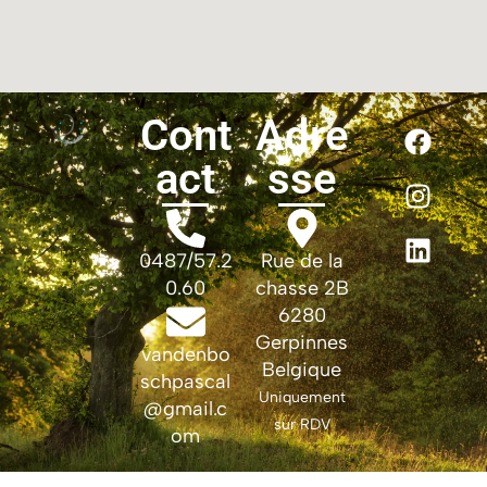
Cont
Adre
act
sse
0487/57.2
Rue de la
0.60
chasse 2B
6280
Gerpinnes
vandenbo
Belgique
schpascal
Uniquement
@gmail.c
sur RDV
om