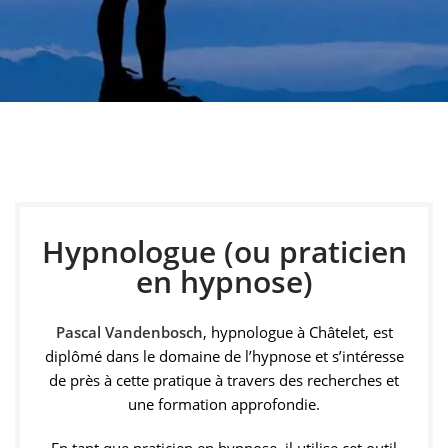
Hypnologue à
Châtelet
Pascal Vandenbosch, hypnologue à Châtelet, vous
accompagne grâce à l’hypnose pour favoriser le
Hypnologue (ou praticien
développement personnel et améliorer votre bien-être
en hypnose)
au quotidien.
Pascal Vandenbosch
, hypnologue à Châtelet, est
Prendre rendez-vous
diplômé dans le domaine de l’hypnose et s’intéresse
de près à cette pratique à travers des recherches et
une formation approfondie.