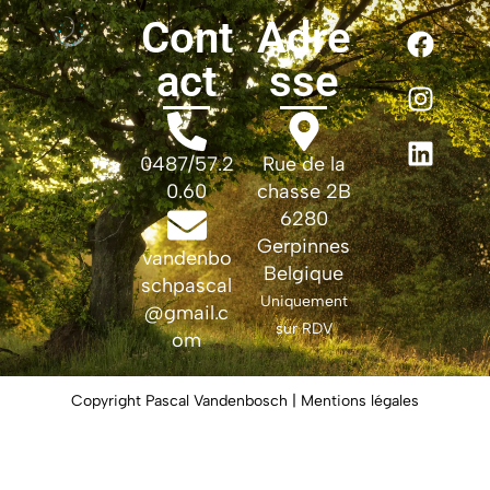
Cont
Adre
act
sse
0487/57.2
Rue de la
0.60
chasse 2B
6280
Gerpinnes
vandenbo
Belgique
schpascal
Uniquement
@gmail.c
sur RDV
om
Copyright Pascal Vandenbosch | Mentions légales