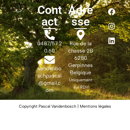
Cont
Adre
act
sse
0487/57.2
Rue de la
0.60
chasse 2B
6280
Gerpinnes
vandenbo
Belgique
schpascal
Uniquement
@gmail.c
sur RDV
om
Copyright Pascal Vandenbosch | Mentions légales