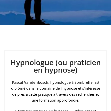
Hypnologue à
Sombreffe
Pascal Vandenbosch, hypnologue à Sombreffe, vous
accompagne grâce à l’hypnose pour favoriser le
Hypnologue (ou praticien
développement personnel et améliorer votre bien-être
en hypnose)
au quotidien.
Pascal Vandenbosch
, hypnologue à Sombreffe, est
Prendre rendez-vous
diplômé dans le domaine de l’hypnose et s’intéresse
de près à cette pratique à travers des recherches et
une formation approfondie.