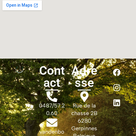
Cont
Adre
act
sse
0487/57.2
Rue de la
0.60
chasse 2B
6280
Gerpinnes
vandenbo