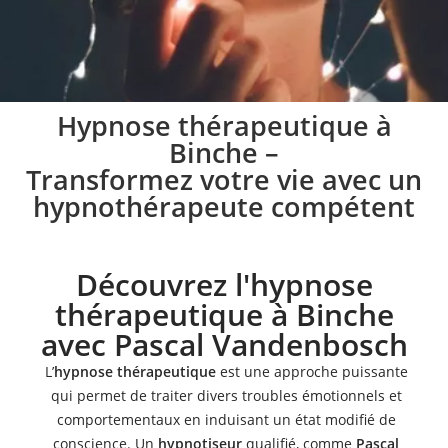
Pratique de l’hypnose
Hypnose thérapeutique à
Binche –
à Binche
Transformez votre vie avec un
hypnothérapeute compétent
Lors des séances d’hypnose à Binche, je vous aide à
mettre en place une stratégie spécifique
conformément à vos besoins
Découvrez l'hypnose
thérapeutique à Binche
Prendre rendez-vous
avec Pascal Vandenbosch
L’
hypnose thérapeutique
est une approche puissante
qui permet de traiter divers troubles émotionnels et
comportementaux en induisant un état modifié de
conscience. Un
hypnotiseur
qualifié, comme
Pascal