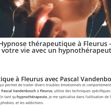
ue de l’hypnose à
Hypnose thérapeutique à Fleurus 
 votre vie avec un hypnothérapeu
Fleurus
nose à Fleurus, je vous aide à mettre en place
spécifique conformément à vos besoins
tique à Fleurus avec Pascal Vandenb
ui permet de traiter divers troubles émotionnels et comportement
Prendre rendez-vous
e
Pascal Vandenbosch
à
Fleurus
, utilise des techniques spécifiques
En tant qu’
hypnothérapeute
, je me spécialise dans l’utilisation de l
 phobies, et les addictions.