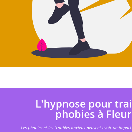
L'hypnose pour trai
phobies à Fleu
Les phobies et les troubles anxieux peuvent avoir un impact