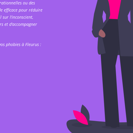
rrationnelles ou des
e efficace pour réduire
 sur l’inconscient,
urs et d’accompagner
os phobies à Fleurus :