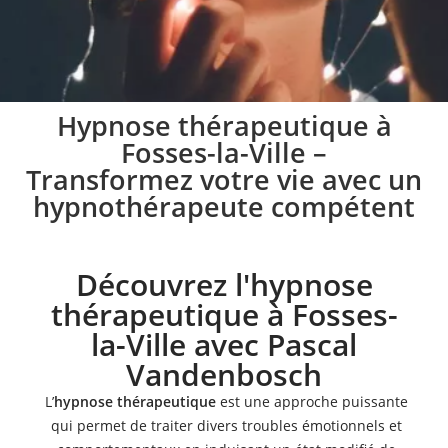
Pratique de l’hypnose
Hypnose thérapeutique à
Fosses-la-Ville –
à Fosses-la-Ville
Transformez votre vie avec un
hypnothérapeute compétent
Lors des séances d’hypnose à Fosses-la-Ville, je vous
aide à mettre en place une stratégie spécifique
conformément à vos besoins
Découvrez l'hypnose
thérapeutique à Fosses-
Prendre rendez-vous
la-Ville avec Pascal
Vandenbosch
L’
hypnose thérapeutique
est une approche puissante
qui permet de traiter divers troubles émotionnels et