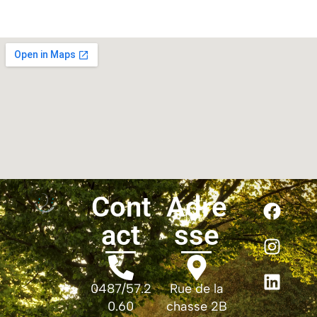
Cont
Adre
act
sse
0487/57.2
Rue de la
0.60
chasse 2B