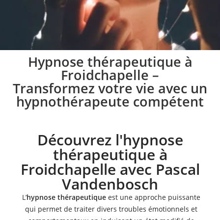
Pratique de l’hypnose
Hypnose thérapeutique à
Froidchapelle –
à Froidchapelle
Transformez votre vie avec un
hypnothérapeute compétent
Lors des séances d’hypnose à Froidchapelle, je vous
aide à mettre en place une stratégie spécifique
conformément à vos besoins
Découvrez l'hypnose
thérapeutique à
Prendre rendez-vous
Froidchapelle avec Pascal
Vandenbosch
L’
hypnose thérapeutique
est une approche puissante
qui permet de traiter divers troubles émotionnels et