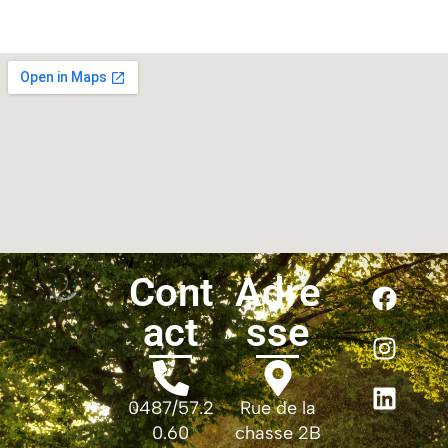
Cont
Adre
act
sse
0487/57.2
Rue de la
0.60
chasse 2B