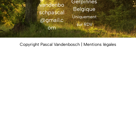
Gerpinnes
vandenbo
Belgique
schpascal
Uniquement
@gmail.c
sur RDV
om
Copyright Pascal Vandenbosch | Mentions légales