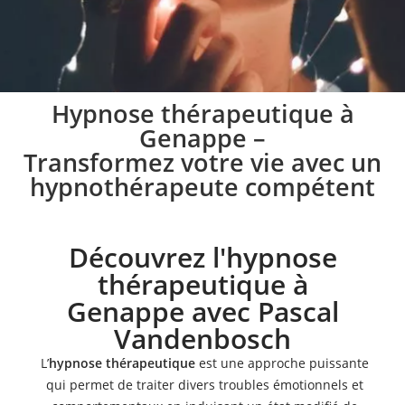
Pratique de l’hypnose
Hypnose thérapeutique à
Genappe –
à Genappe
Transformez votre vie avec un
hypnothérapeute compétent
Lors des séances d’hypnose à Genappe, je vous aide à
mettre en place une stratégie spécifique
conformément à vos besoins
Découvrez l'hypnose
thérapeutique à
Prendre rendez-vous
Genappe avec Pascal
Vandenbosch
L’
hypnose thérapeutique
est une approche puissante
qui permet de traiter divers troubles émotionnels et