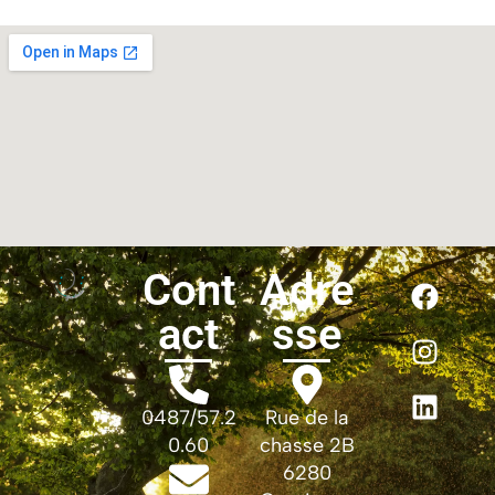
Cont
Adre
act
sse
0487/57.2
Rue de la
0.60
chasse 2B
6280