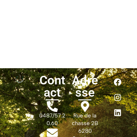
Cont
Adre
act
sse
0487/57.2
Rue de la
0.60
chasse 2B
6280