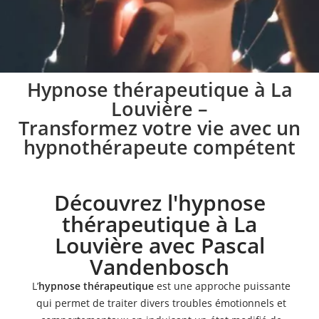
Pratique de l’hypnose
Hypnose thérapeutique à La
Louvière –
à La Louvière
Transformez votre vie avec un
hypnothérapeute compétent
Lors des séances d’hypnose à La Louvière, je vous aide
à mettre en place une stratégie spécifique
conformément à vos besoins
Découvrez l'hypnose
thérapeutique à La
Prendre rendez-vous
Louvière avec Pascal
Vandenbosch
L’
hypnose thérapeutique
est une approche puissante
qui permet de traiter divers troubles émotionnels et