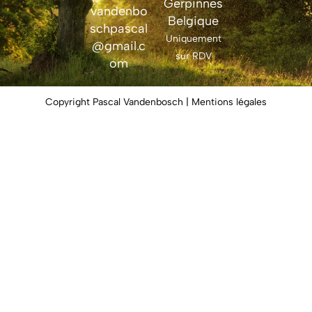
Gerpinnes
vandenbo
Belgique
schpascal
Uniquement
@gmail.c
sur RDV
om
Copyright Pascal Vandenbosch | Mentions légales