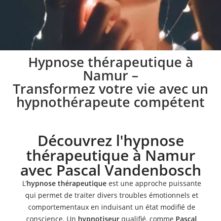
Pratique de l’hypnose
Hypnose thérapeutique à
Namur –
à Namur
Transformez votre vie avec un
hypnothérapeute compétent
Lors des séances d’hypnose à Namur, je vous aide à
mettre en place une stratégie spécifique
conformément à vos besoins
Découvrez l'hypnose
thérapeutique à Namur
Prendre rendez-vous
avec Pascal Vandenbosch
L’
hypnose thérapeutique
est une approche puissante
qui permet de traiter divers troubles émotionnels et
comportementaux en induisant un état modifié de
conscience. Un
hypnotiseur
qualifié, comme
Pascal