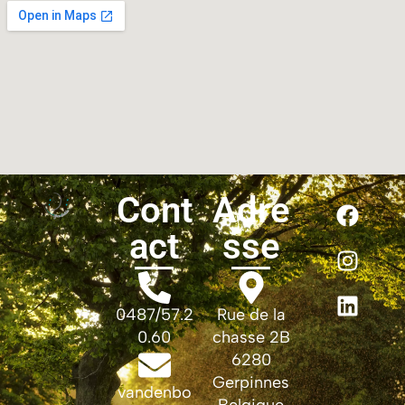
Cont
Adre
act
sse
0487/57.2
Rue de la
0.60
chasse 2B
6280
Gerpinnes
vandenbo